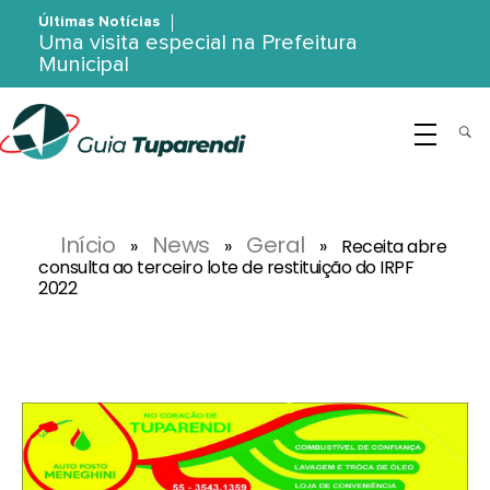
Últimas Notícias
Uma visita especial na Prefeitura
Municipal
G
uia Tuparendi
Portal de Notícias de Tuparendi, Porto Mauá e Região Noroeste
Início
News
Geral
»
»
»
Receita abre
consulta ao terceiro lote de restituição do IRPF
2022