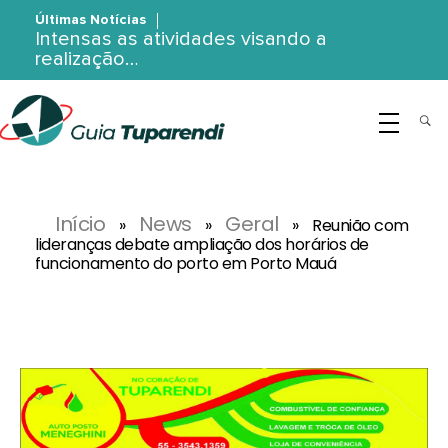
Últimas Notícias
Intensas as atividades visando a
realização…
G
uia Tuparendi
Portal de Notícias de Tuparendi, Porto Mauá e Região Noroeste
Início
News
Geral
»
»
»
Reunião com
lideranças debate ampliação dos horários de
funcionamento do porto em Porto Mauá