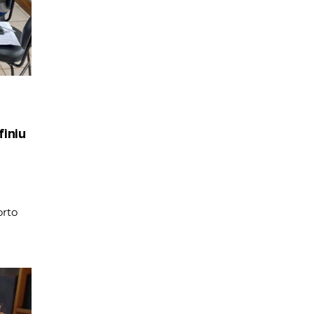
iniu
rto