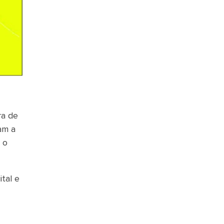
ra de
ram a
 o
tal e