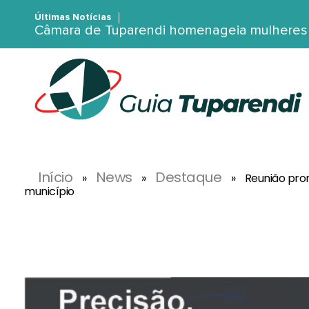
Últimas Notícias
Câmara de Tuparendi homenageia mulheres c
G
uia Tuparendi
Portal de Notícias de Tuparendi, Porto Mauá e Região Noroeste
Início
News
Destaque
»
»
»
Reunião prom
município