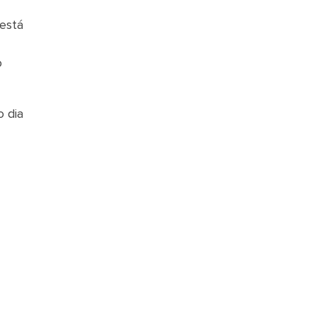
 está
o
o dia