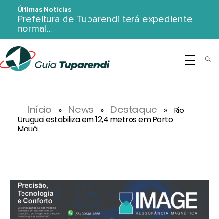
Últimas Notícias
Prefeitura de Tuparendi terá expediente
normal…
G
uia Tuparendi
Portal de Notícias de Tuparendi, Porto Mauá e Região Noroeste
Início
News
Destaque
»
»
»
Rio
Uruguai estabiliza em 12,4 metros em Porto
Mauá