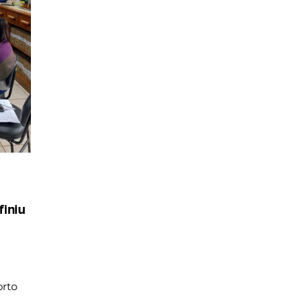
iniu
rto