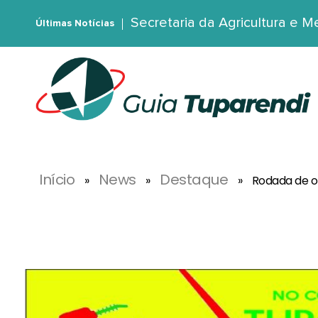
Secretaria da Agricultura e 
Últimas Notícias
G
uia Tuparendi
Portal de Notícias de Tuparendi, Porto Mauá e Região Noroeste
Início
News
Destaque
»
»
»
Rodada de on