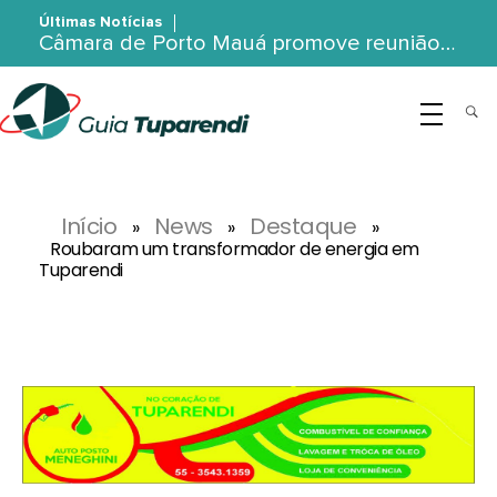
Últimas Notícias
Câmara de Porto Mauá promove reunião…
G
uia Tuparendi
Portal de Notícias de Tuparendi, Porto Mauá e Região Noroeste
Início
News
Destaque
»
»
»
Roubaram um transformador de energia em
Tuparendi