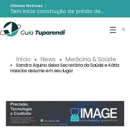
Últimas Notícias
Tem início construção de prédio de…
G
uia Tuparendi
Portal de Notícias de Tuparendi, Porto Mauá e Região Noroeste
Início
News
Medicina & Saúde
»
»
»
Sandra Aquino deixa Secretária da Saúde e Kátia
Haacke assume em seu lugar