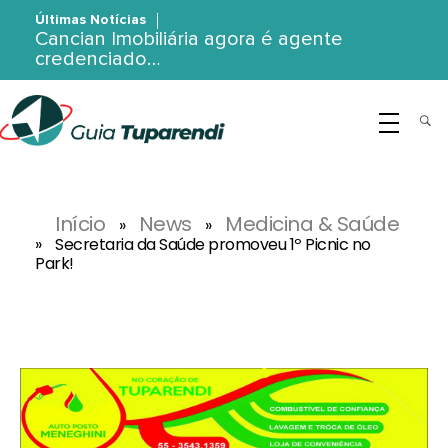
Últimas Notícias
Cancian Imobiliária agora é agente
credenciado…
G
uia Tuparendi
Portal de Notícias de Tuparendi, Porto Mauá e Região Noroeste
Início
News
Medicina & Saúde
»
»
»
Secretaria da Saúde promoveu 1º Picnic no
Park!