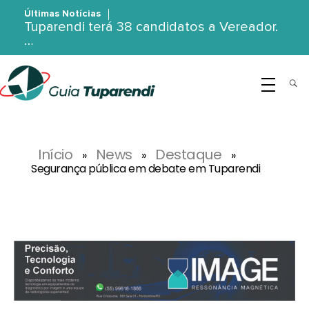
Últimas Notícias
Tuparendi terá 38 candidatos a Vereador.
…
G
uia Tuparendi
Portal de Notícias de Tuparendi, Porto Mauá e Região Noroeste
Início
News
Destaque
»
»
»
Segurança pública em debate em Tuparendi