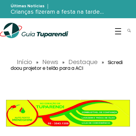
Últimas Notícias
Crianças fizeram a festa na tarde…
G
uia Tuparendi
Portal de Notícias de Tuparendi, Porto Mauá e Região Noroeste
Início
News
Destaque
»
»
»
Sicredi
doou projetor e telão para a ACI