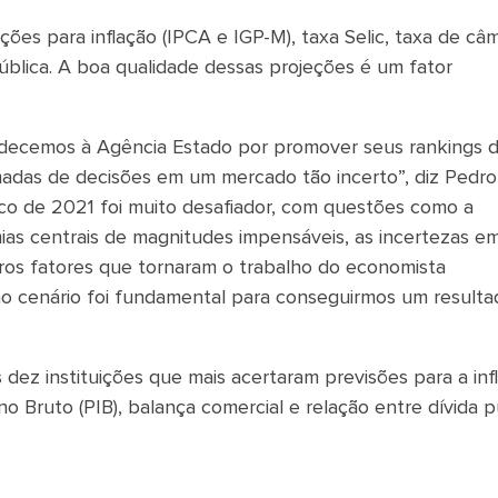
ões para inflação (IPCA e IGP-M), taxa Selic, taxa de câm
pública. A boa qualidade dessas projeções é um fator
decemos à Agência Estado por promover seus rankings 
madas de decisões em um mercado tão incerto”, diz Pedro
co de 2021 foi muito desafiador, com questões como a
as centrais de magnitudes impensáveis, as incertezas e
utros fatores que tornaram o trabalho do economista
o cenário foi fundamental para conseguirmos um resulta
 dez instituições que mais acertaram previsões para a inf
no Bruto (PIB), balança comercial e relação entre dívida p