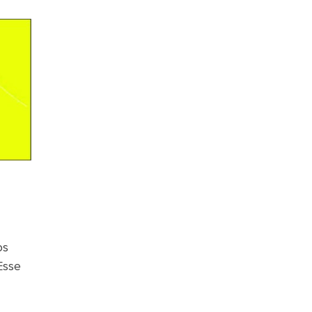
os
Esse