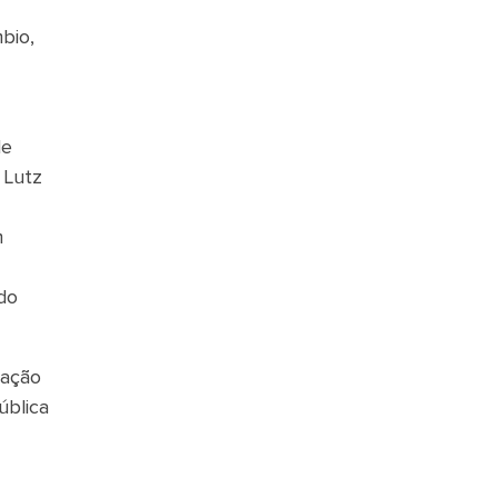
bio,
de
 Lutz
m
do
lação
ública