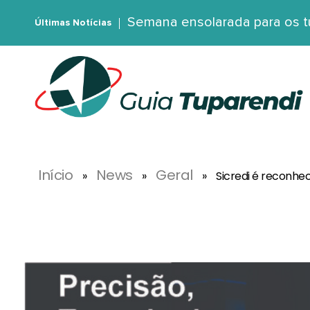
Semana ensolarada para os 
Últimas Notícias
G
uia Tuparendi
Portal de Notícias de Tuparendi, Porto Mauá e Região Noroeste
Início
News
Geral
»
»
»
Sicredi é reconhe