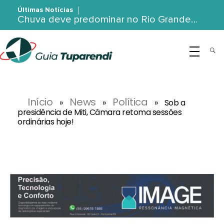
Últimas Notícias
Chuva deve predominar no Rio Grande…
G
uia Tuparendi
Portal de Notícias de Tuparendi, Porto Mauá e Região Noroeste
Início
News
Política
»
»
»
Sob a
presidência de Miti, Câmara retoma sessões
ordinárias hoje!