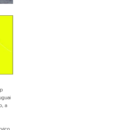
pp
uguai
o, a
rviço