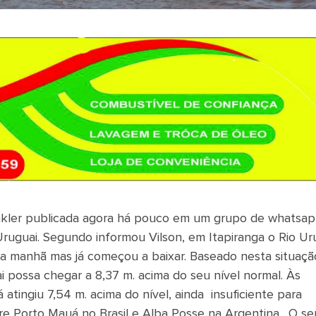
 Winkler publicada agora há pouco em um grupo de whatsa
ruguai. Segundo informou Vilson, em Itapiranga o Rio Ur
da manhã mas já começou a baixar. Baseado nesta situaçã
 possa chegar a 8,37 m. acima do seu nível normal. Às
atingiu 7,54 m. acima do nível, ainda insuficiente para
re Porto Mauá no Brasil e Alba Posse na Argentina. O se