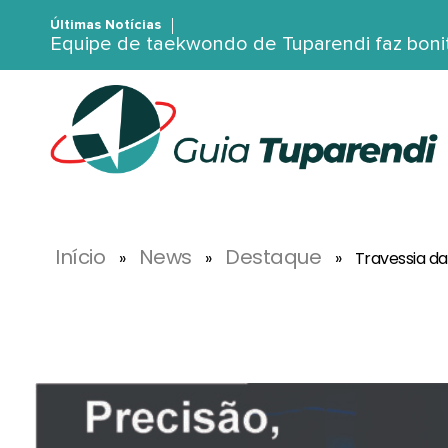
Últimas Notícias
Equipe de taekwondo de Tuparendi faz boni
G
uia Tuparendi
Portal de Notícias de Tuparendi, Porto Mauá e Região Noroeste
Início
News
Destaque
»
»
»
Travessia da