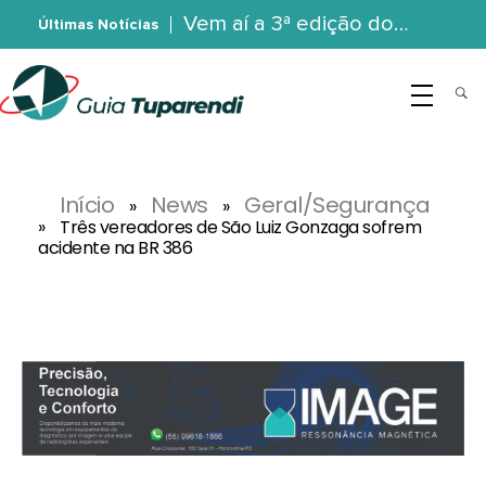
Vem aí a 3ª edição do…
Últimas Notícias
G
uia Tuparendi
Portal de Notícias de Tuparendi, Porto Mauá e Região Noroeste
Início
News
Geral/Segurança
»
»
»
Três vereadores de São Luiz Gonzaga sofrem
acidente na BR 386