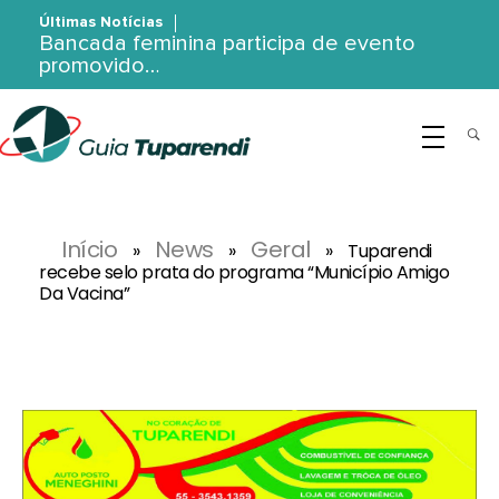
Últimas Notícias
Bancada feminina participa de evento
promovido…
G
uia Tuparendi
Portal de Notícias de Tuparendi, Porto Mauá e Região Noroeste
Início
News
Geral
»
»
»
Tuparendi
recebe selo prata do programa “Município Amigo
Da Vacina”