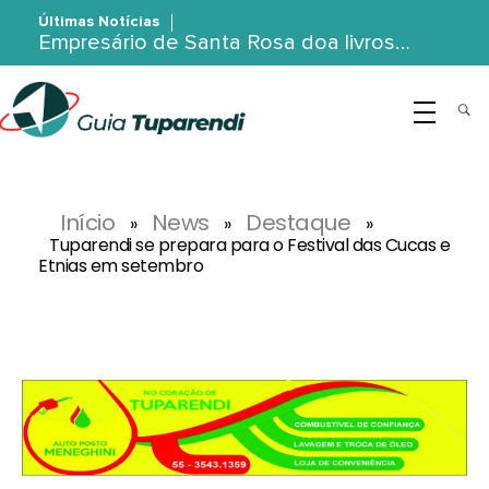
Últimas Notícias
Empresário de Santa Rosa doa livros…
G
uia Tuparendi
Portal de Notícias de Tuparendi, Porto Mauá e Região Noroeste
Início
News
Destaque
»
»
»
Tuparendi se prepara para o Festival das Cucas e
Etnias em setembro