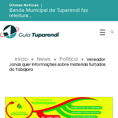
Últimas Notícias
Banda Municipal de Tuparendi faz
releitura…
G
uia Tuparendi
Portal de Notícias de Tuparendi, Porto Mauá e Região Noroeste
Início
News
Política
»
»
»
Vereador
Jonas quer informações sobre materiais furtados
do Tabajara