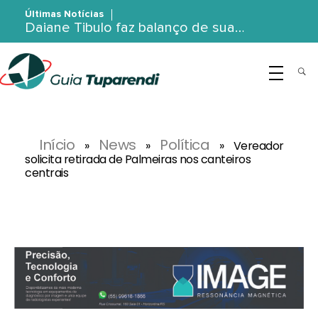
Últimas Notícias
Daiane Tibulo faz balanço de sua…
G
uia Tuparendi
Portal de Notícias de Tuparendi, Porto Mauá e Região Noroeste
Início
News
Política
»
»
»
Vereador
solicita retirada de Palmeiras nos canteiros
centrais