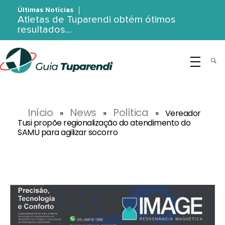
Últimas Notícias
Atletas de Tuparendi obtém ótimos
resultados…
G
uia Tuparendi
Portal de Notícias de Tuparendi, Porto Mauá e Região Noroeste
Início
News
Política
»
»
»
Vereador
Tusi propõe regionalização do atendimento do
SAMU para agilizar socorro