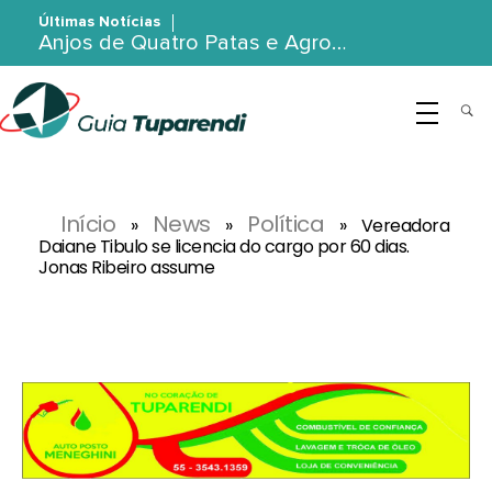
Últimas Notícias
Anjos de Quatro Patas e Agro…
G
uia Tuparendi
Portal de Notícias de Tuparendi, Porto Mauá e Região Noroeste
Início
News
Política
»
»
»
Vereadora
Daiane Tibulo se licencia do cargo por 60 dias.
Jonas Ribeiro assume