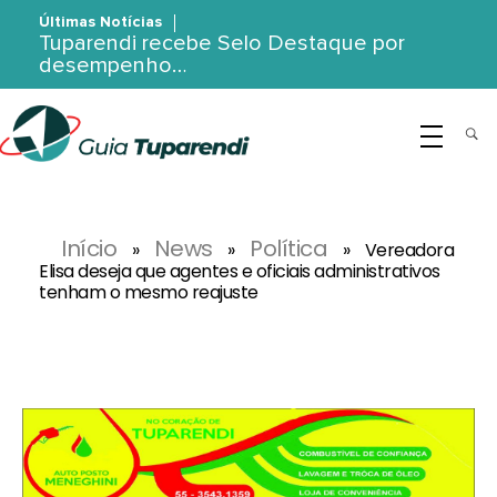
Últimas Notícias
Tuparendi recebe Selo Destaque por
desempenho…
G
uia Tuparendi
Portal de Notícias de Tuparendi, Porto Mauá e Região Noroeste
Início
News
Política
»
»
»
Vereadora
Elisa deseja que agentes e oficiais administrativos
tenham o mesmo reajuste