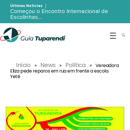
Últimas Notícias
Começou o Encontro Internacional de
Escolinhas…
G
uia Tuparendi
Portal de Notícias de Tuparendi, Porto Mauá e Região Noroeste
Início
News
Política
»
»
»
Vereadora
Eliza pede reparos em rua em frente a escola
Yeté