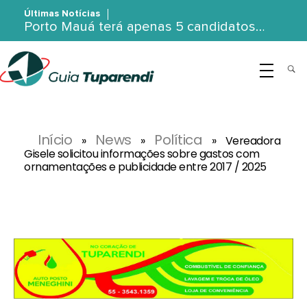
Últimas Notícias
Porto Mauá terá apenas 5 candidatos…
G
uia Tuparendi
Portal de Notícias de Tuparendi, Porto Mauá e Região Noroeste
Início
News
Política
»
»
»
Vereadora
Gisele solicitou informações sobre gastos com
ornamentações e publicidade entre 2017 / 2025