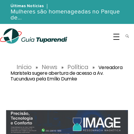
Últimas Notícias
Mulheres são homenageadas no Parque
de…
G
uia Tuparendi
Portal de Notícias de Tuparendi, Porto Mauá e Região Noroeste
Início
News
Política
»
»
»
Vereadora
Maristela sugere abertura de acesso a Av.
Tucunduva pela Emílio Dumke