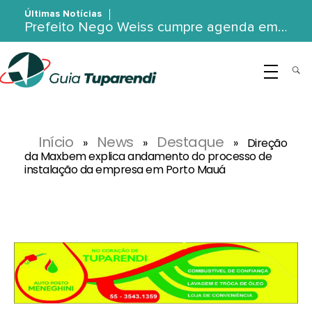
Últimas Notícias
Prefeito Nego Weiss cumpre agenda em…
G
uia Tuparendi
Portal de Notícias de Tuparendi, Porto Mauá e Região Noroeste
Início
News
Destaque
»
»
»
Direção
da Maxbem explica andamento do processo de
instalação da empresa em Porto Mauá