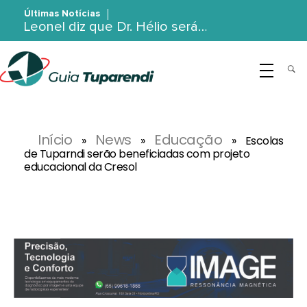
Últimas Notícias
Leonel diz que Dr. Hélio será…
G
uia Tuparendi
Portal de Notícias de Tuparendi, Porto Mauá e Região Noroeste
Início
News
Educação
»
»
»
Escolas
de Tuparndi serão beneficiadas com projeto
educacional da Cresol