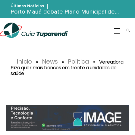
Últimas Notícias
Porto Mauá debate Plano Municipal de…
G
uia Tuparendi
Portal de Notícias de Tuparendi, Porto Mauá e Região Noroeste
Início
News
Política
»
»
»
Vereadora
Eliza quer mais bancos em frente a unidades de
saúde