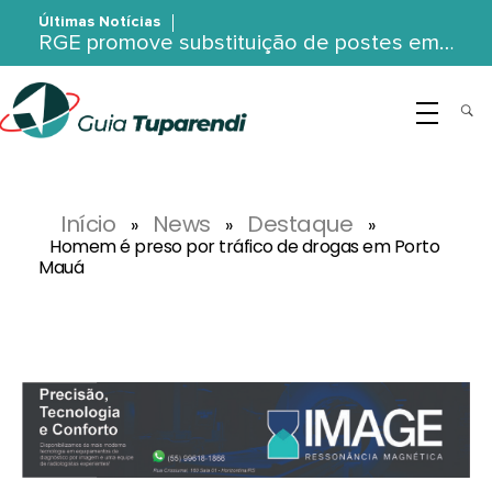
Últimas Notícias
RGE promove substituição de postes em…
G
uia Tuparendi
Portal de Notícias de Tuparendi, Porto Mauá e Região Noroeste
Início
News
Destaque
»
»
»
Homem é preso por tráfico de drogas em Porto
Mauá