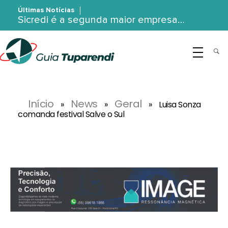
Últimas Notícias
Sicredi é a segunda maior empresa…
G
uia Tuparendi
Portal de Notícias de Tuparendi, Porto Mauá e Região Noroeste
Início
News
Geral
»
»
»
Luisa Sonza
comanda festival Salve o Sul