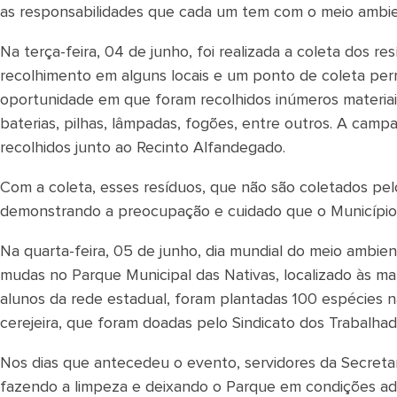
as responsabilidades que cada um tem com o meio ambie
Na terça-feira, 04 de junho, foi realizada a coleta dos r
recolhimento em alguns locais e um ponto de coleta perm
oportunidade em que foram recolhidos inúmeros materiais,
baterias, pilhas, lâmpadas, fogões, entre outros. A camp
recolhidos junto ao Recinto Alfandegado.
Com a coleta, esses resíduos, que não são coletados pelo
demonstrando a preocupação e cuidado que o Município
Na quarta-feira, 05 de junho, dia mundial do meio ambiente
mudas no Parque Municipal das Nativas, localizado às m
alunos da rede estadual, foram plantadas 100 espécies nat
cerejeira, que foram doadas pelo Sindicato dos Trabalha
Nos dias que antecedeu o evento, servidores da Secretari
fazendo a limpeza e deixando o Parque em condições ad