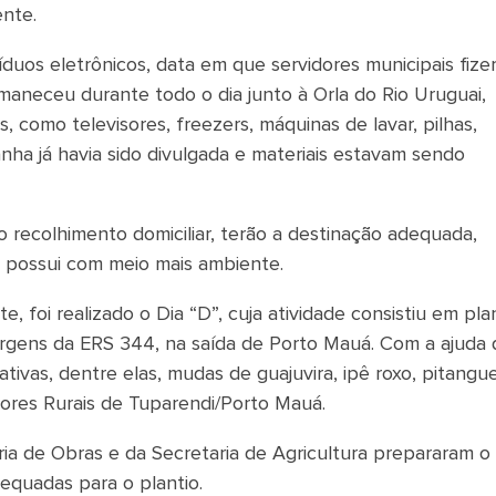
nte.
esíduos eletrônicos, data em que servidores municipais fiz
aneceu durante todo o dia junto à Orla do Rio Uruguai,
 como televisores, freezers, máquinas de lavar, pilhas,
anha já havia sido divulgada e materiais estavam sendo
 recolhimento domiciliar, terão a destinação adequada,
 possui com meio mais ambiente.
, foi realizado o Dia “D”, cuja atividade consistiu em pla
argens da ERS 344, na saída de Porto Mauá. Com a ajuda 
ivas, dentre elas, mudas de guajuvira, ipê roxo, pitangue
dores Rurais de Tuparendi/Porto Mauá.
a de Obras e da Secretaria de Agricultura prepararam o l
equadas para o plantio.