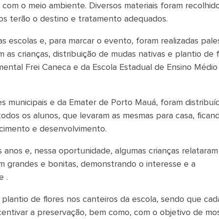
com o meio ambiente. Diversos materiais foram recolhido
uos terão o destino e tratamento adequados.
as escolas e, para marcar o evento, foram realizadas pale
as crianças, distribuição de mudas nativas e plantio de f
ental Frei Caneca e da Escola Estadual de Ensino Médio
s municipais e da Emater de Porto Mauá, foram distribuí
todos os alunos, que levaram as mesmas para casa, fican
scimento e desenvolvimento.
s anos e, nessa oportunidade, algumas crianças relatara
m grandes e bonitas, demonstrando o interesse e a
 .
plantio de flores nos canteiros da escola, sendo que cad
centivar a preservação, bem como, com o objetivo de mos