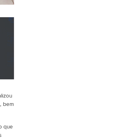
lizou
s, bem
to que
s