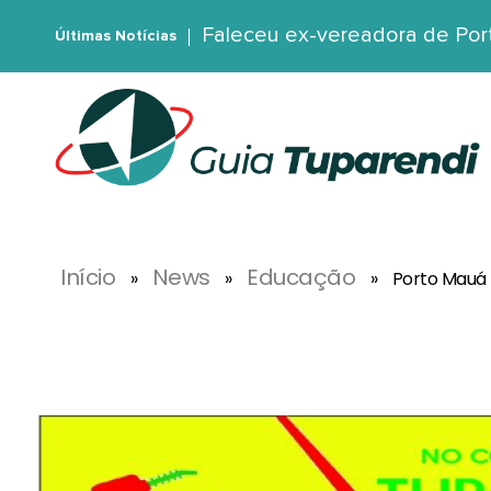
Faleceu ex-vereadora de Port
Últimas Notícias
G
uia Tuparendi
Portal de Notícias de Tuparendi, Porto Mauá e Região Noroeste
Início
News
Educação
»
»
»
Porto Mauá 