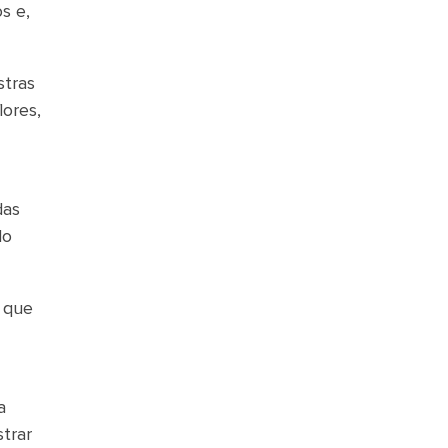
s e,
stras
lores,
das
do
m que
a
trar