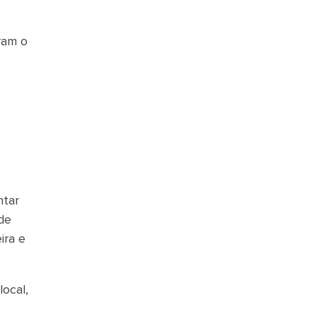
eram o
ntar
de
ira e
ocal,