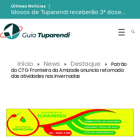
Últimas Notícias
Idosos de Tuparendi receberão 3ª dose…
G
uia Tuparendi
Portal de Notícias de Tuparendi, Porto Mauá e Região Noroeste
Início
News
Destaque
»
»
»
Patrão
do CTG Fronteira da Amizade anuncia retomada
das atividades nas invernadas