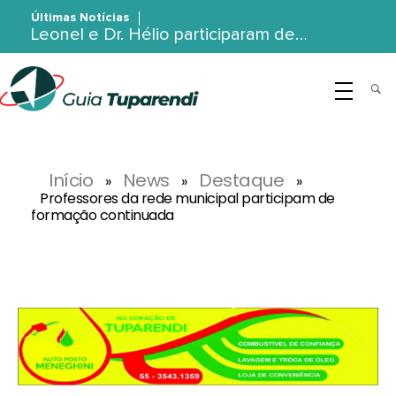
Últimas Notícias
Leonel e Dr. Hélio participaram de…
G
uia Tuparendi
Portal de Notícias de Tuparendi, Porto Mauá e Região Noroeste
Início
News
Destaque
»
»
»
Professores da rede municipal participam de
formação continuada