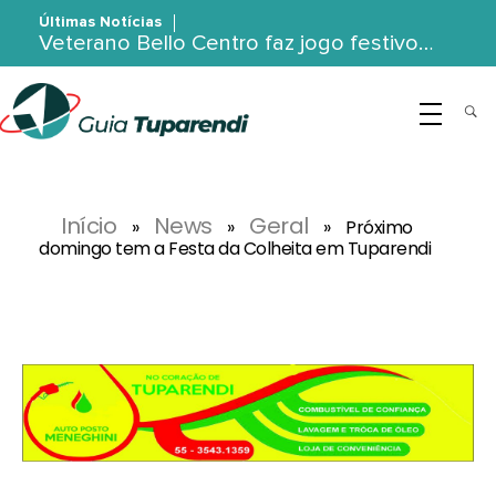
Últimas Notícias
Veterano Bello Centro faz jogo festivo…
G
uia Tuparendi
Portal de Notícias de Tuparendi, Porto Mauá e Região Noroeste
Início
News
Geral
»
»
»
Próximo
domingo tem a Festa da Colheita em Tuparendi